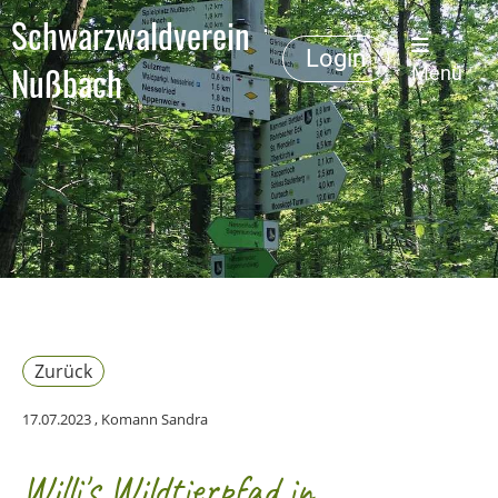
Schwarzwaldverein
Login
Nußbach
Menü
Zurück
17.07.2023
, Komann Sandra
Willi's Wildtierpfad in